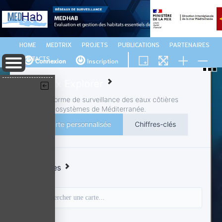
HOME
MEDTRIX
PROJETS
PUBLICATIONS
PARTENAIRES
CONTACTS
Connexion
Inscription
Medtrix Explorer
La plateforme de surveillance des eaux côtières
et des écosystèmes de Méditerranée.
Carte personnalisée
Chiffres-clés
Catégories
🔍