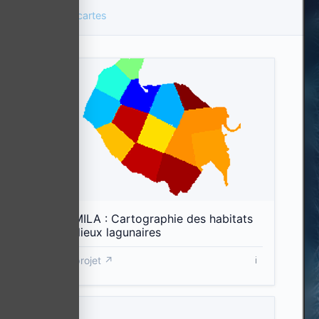
Toutes les cartes
Cartographie des habitats
Etat des eaux côtières et de transition
Expéditions scientifiques
Gestion côtière
Observatoires et sites ateliers
Réseaux de surveillance
CHAMILA : Cartographie des habitats
en milieux lagunaires
Restauration écologique
Voir projet ↗
ℹ️
Sciences participatives