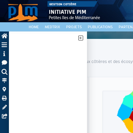
HOME
MEDTRIX
PROJETS
PUBLICATIONS
PARTEN
Medtrix Explorer
La plateforme de surveillance des eaux côtières et des écos
Méditerranée.
Catégories
🔍
Toutes les cartes