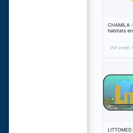
Cartographie des habitats
CHAMILA : 
Etat des eaux côtières et de
habitats en
transition
Expéditions scientifiques
Voir projet 
Gestion côtière
Observatoires et sites ateliers
Réseaux de surveillance
Restauration écologique
Sciences participatives
LITTOMED : 