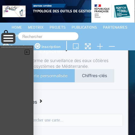
HOME
MEDTRIX
PROJETS
PUBLICATIONS
PARTENAIRES
CONTACTS
Connexion
Inscription
Medtrix Explorer
La plateforme de surveillance des eaux côtières
et des écosystèmes de Méditerranée.
Carte personnalisée
Chiffres-clés
Catégories
🔍