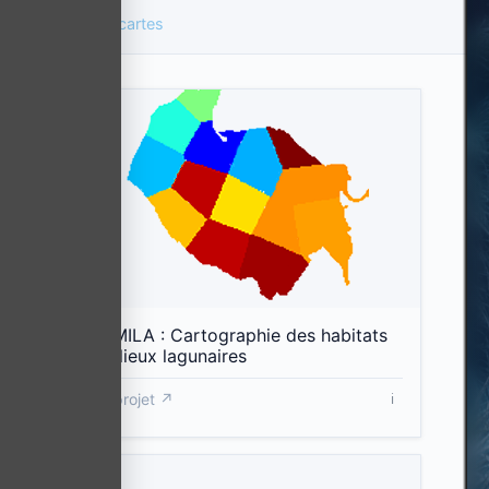
Toutes les cartes
Cartographie des habitats
Etat des eaux côtières et de transition
Expéditions scientifiques
Gestion côtière
Observatoires et sites ateliers
Réseaux de surveillance
CHAMILA : Cartographie des habitats
en milieux lagunaires
Restauration écologique
Voir projet ↗
ℹ️
Sciences participatives