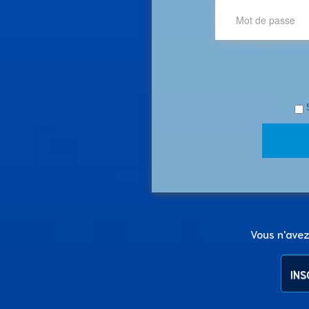
Vous n'ave
INS