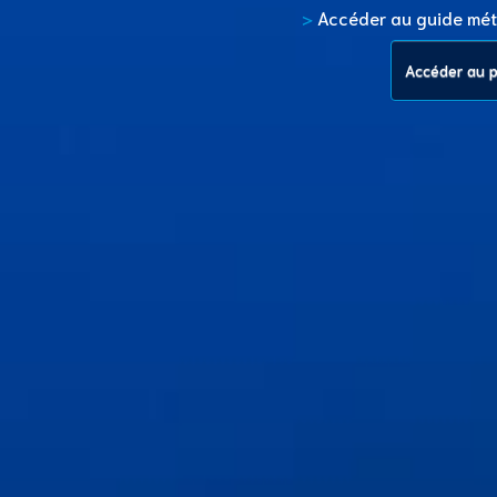
>
Accéder au guide mét
Accéder au pr