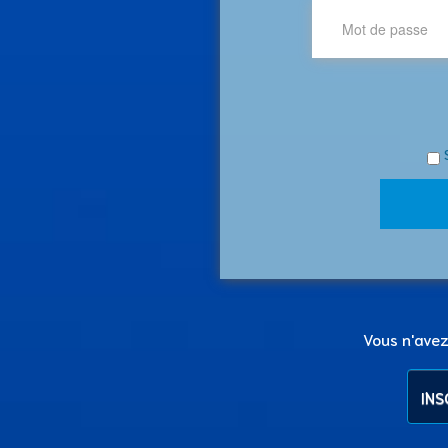
Vous n'ave
INS