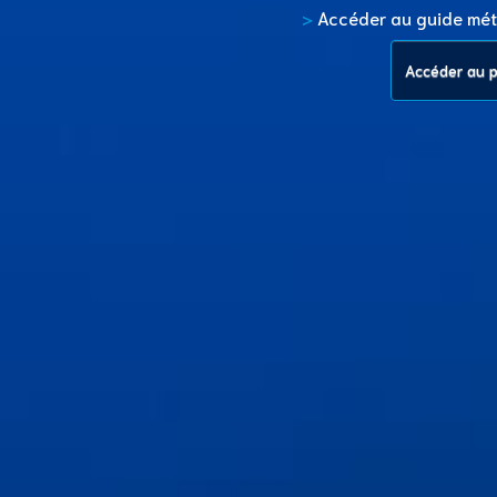
>
Accéder au guide mét
Accéder au pr