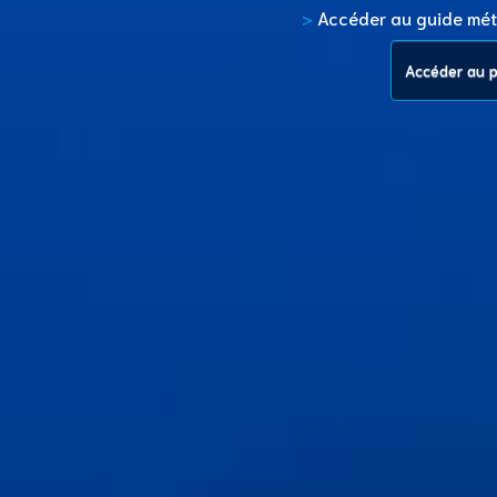
>
Accéder au guide mét
Accéder au pr