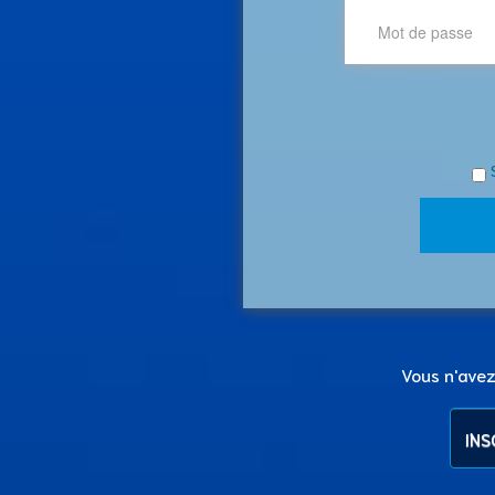
Vous n'ave
INS