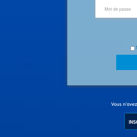
Vous n'ave
INS