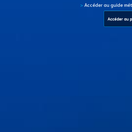
>
Accéder au guide mét
Accéder au pr